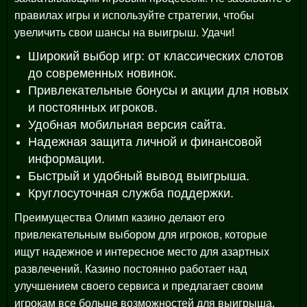
правилах игры и используйте стратегии, чтобы
увеличить свои шансы на выигрыш. Удачи!
Широкий выбор игр: от классических слотов
до современных новинок.
Привлекательные бонусы и акции для новых
и постоянных игроков.
Удобная мобильная версия сайта.
Надежная защита личной и финансовой
информации.
Быстрый и удобный вывод выигрыша.
Круглосуточная служба поддержки.
Преимущества Олимп казино делают его
привлекательным выбором для игроков, которые
ищут надежное и интересное место для азартных
развлечений. Казино постоянно работает над
улучшением своего сервиса и предлагает своим
игрокам все больше возможностей для выигрыша.