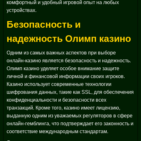
комфортный и удобный игровой опыт на любых
устройствах.
Безопасность и
надежность Олимп казино
Одним из самых важных аспектов при выборе
онлайн-казино является безопасность и надежность.
Олимп казино уделяет особое внимание защите
личной и финансовой информации своих игроков.
Казино использует современные технологии
шифрования данных, такие как SSL, для обеспечения
конфиденциальности и безопасности всех
транзакций. Кроме того, казино имеет лицензию,
выданную одним из уважаемых регуляторов в сфере
онлайн-гемблинга, что подтверждает его законность и
соответствие международным стандартам.