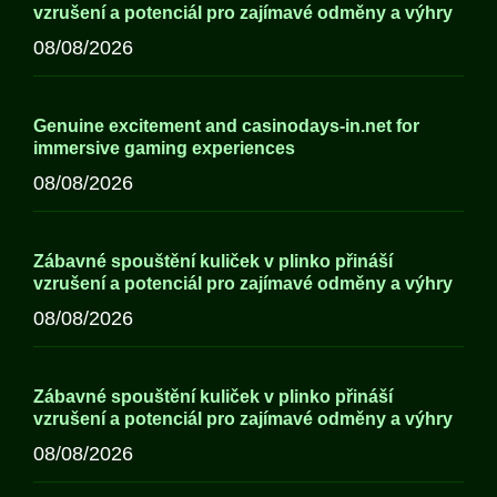
vzrušení a potenciál pro zajímavé odměny a výhry
08/08/2026
Genuine excitement and casinodays-in.net for
immersive gaming experiences
08/08/2026
Zábavné spouštění kuliček v plinko přináší
vzrušení a potenciál pro zajímavé odměny a výhry
08/08/2026
Zábavné spouštění kuliček v plinko přináší
vzrušení a potenciál pro zajímavé odměny a výhry
08/08/2026