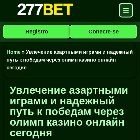
Registro
Conecte-se
Home
»
Увлечение азартными играми и надежный
путь к победам через олимп казино онлайн
сегодня
Увлечение азартными
играми и надежный
путь к победам через
олимп казино онлайн
сегодня