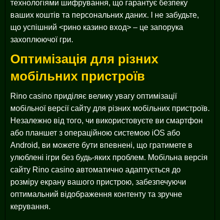
технологіями шифрування, що гарантує безпеку
ваших коштів та персональних даних. І не забудьте,
що успішний <рино казино вход> – це запорука
захоплюючої гри.
Оптимізація для різних
мобільних пристроїв
Rino casino приділяє велику увагу оптимізації
мобільної версії сайту для різних мобільних пристроїв.
Незалежно від того, чи використовуєте ви смартфон
або планшет з операційною системою iOS або
Android, ви можете бути впевнені, що гратимете в
улюблені ігри без будь-яких проблем. Мобільна версія
сайту Rino casino автоматично адаптується до
розміру екрану вашого пристрою, забезпечуючи
оптимальний відображення контенту та зручне
керування.