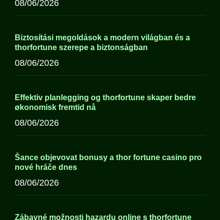
08/06/2026
Biztosítási megoldások a modern világban és a
thorfortune szerepe a biztonságban
08/06/2026
Effektiv planlegging og thorfortune skaper bedre
økonomisk fremtid nå
08/06/2026
Šance objevovat bonusy a thor fortune casino pro
nové hráče dnes
08/06/2026
Zábavné možnosti hazardu online s thorfortune