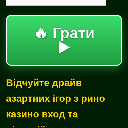
🔥 Грати
▶️
Відчуйте драйв
азартних ігор з рино
казино вход та