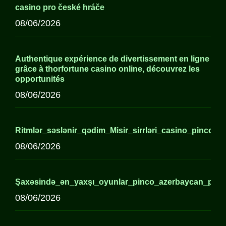
casino pro české hráče
08/06/2026
Authentique expérience de divertissement en ligne
grâce à thorfortune casino online, découvrez les
opportunités
08/06/2026
Ritmlər_səslənir_qədim_Misir_sirrləri_casino_pinco_ilə
08/06/2026
Şaxəsində_ən_yaxşı_oyunlar_pinco_azerbaycan_platfo
08/06/2026