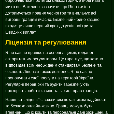
обробляються протягом кількох годин, а іноді навіть
миттєво. Важливо зазначити, що Rino casino
дотримується правил чесної гри та виплачує всі
виграші гравцям вчасно. Безпечний <рино казино
вход> це лише перший крок до успішної гри та
швидких виплат.
Ліцензія та регулювання
Rino casino працює на основі ліцензії, виданої
авторитетним регулятором. Це гарантує, що казино
відповідає всім необхідним стандартам безпеки та
чесності. Ліцензія також дозволяє Rino casino
пропонувати свої послуги на території України.
Регулярні перевірки та аудити забезпечують
прозорість роботи казино та захист прав гравців.
Наявність ліцензії є важливим показником надійності
та безпеки онлайн-казино. Гравці можуть бути
впевнені, що їх кошти та персональні дані захищені, а