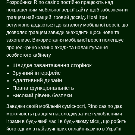
Розробники Rino casino постійно працюють над
покращенням мобільної версії сайту, щоб забезпечити
гравцям найкращий ігровий досвід. Нові ігри
регулярно додаються до каталогу мобільної версії, що
дозволяє гравцям завжди знаходити щось нове та
захопливе. Використання мобільної версії полегшує
процес <рино казино вход> та налаштування
особистого кабінету.
Швидке завантаження сторінок
Зручний інтерфейс
Адаптивний дизайн
Повна функціональність
Високий рівень безпеки
Завдяки своїй мобільній сумісності, Rino casino дає
можливість гравцям насолоджуватися улюбленими
іграми в будь-який час і в будь-якому місці, що робить
його одним з найзручніших онлайн-казино в Україні.