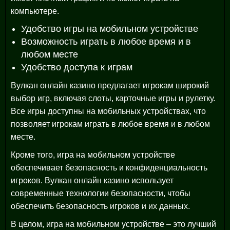
компьютере.
Удобство игры на мобильном устройстве
Возможность играть в любое время и в
любом месте
Удобство доступа к играм
Вулкан онлайн казино предлагает игрокам широкий
выбор игр, включая слоты, карточные игры и рулетку.
Все игры доступны на мобильных устройствах, что
позволяет игрокам играть в любое время и в любом
месте.
Кроме того, игра на мобильном устройстве
обеспечивает безопасность и конфиденциальность
игроков. Вулкан онлайн казино использует
современные технологии безопасности, чтобы
обеспечить безопасность игроков и их данных.
В целом, игра на мобильном устройстве – это лучший