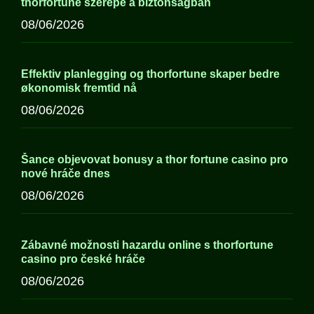
thorfortune szerepe a biztonságban
08/06/2026
Effektiv planlegging og thorfortune skaper bedre
økonomisk fremtid nå
08/06/2026
Šance objevovat bonusy a thor fortune casino pro
nové hráče dnes
08/06/2026
Zábavné možnosti hazardu online s thorfortune
casino pro české hráče
08/06/2026