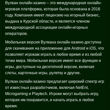
Вулкан онлайн казино – это международная онлайн-
игровая платформа, которая была основана в 2016
году. Компания имеет лицензию на игорный бизнес,
выдана в Курской области, и является членом
международной ассоциации онлайн-игорных
операторов.
Мобильная версия Вулкана онлайн казино доступна
для скачивания на приложение для Android и iOS, что
позволяет игрокам играть в любое время и из любой
точки мира. Мобильная версия имеет все функции и
игры, доступные на десктопной версии, включая
слоты, карточные игры, рулетку и другие.
Вулкан онлайн казино предлагает широкий спектр игр
от известных разработчиков, включая NetEnt,
Microgaming и Playtech. Игроки могут выбрать игру,
которая им понравится, и начать играть в любое
время.