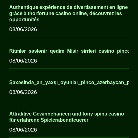
Authentique expérience de divertissement en ligne
grâce à thorfortune casino online, découvrez les
opportunités
08/06/2026
Ritmlər_səslənir_qədim_Misir_sirrləri_casino_pinco_ilə
08/06/2026
Şaxəsində_ən_yaxşı_oyunlar_pinco_azerbaycan_platfo
08/06/2026
Attraktive Gewinnchancen und tony spins casino
für erfahrene Spielerabendteuerer
08/06/2026