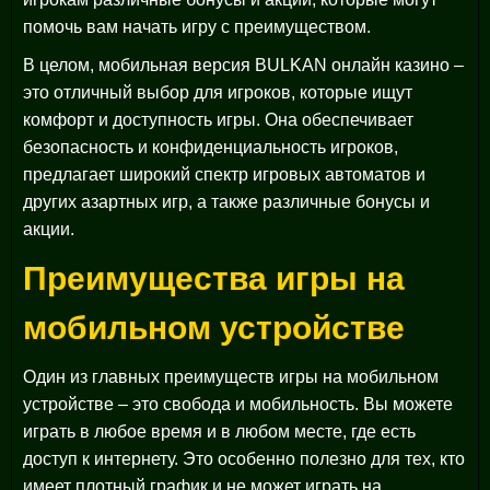
помочь вам начать игру с преимуществом.
В целом, мобильная версия ВULKAN онлайн казино –
это отличный выбор для игроков, которые ищут
комфорт и доступность игры. Она обеспечивает
безопасность и конфиденциальность игроков,
предлагает широкий спектр игровых автоматов и
других азартных игр, а также различные бонусы и
акции.
Преимущества игры на
мобильном устройстве
Один из главных преимуществ игры на мобильном
устройстве – это свобода и мобильность. Вы можете
играть в любое время и в любом месте, где есть
доступ к интернету. Это особенно полезно для тех, кто
имеет плотный график и не может играть на