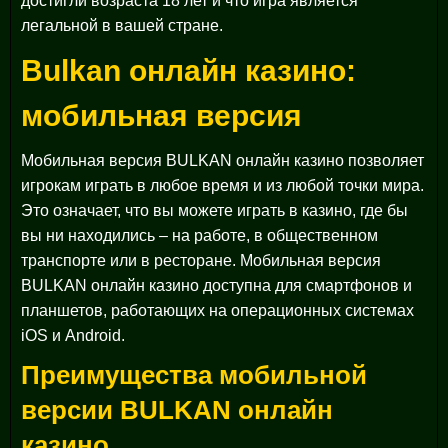
достигли возраста 18 лет и что игра является
легальной в вашей стране.
Вulkan онлайн казино:
мобильная версия
Мобильная версия ВULKAN онлайн казино позволяет
игрокам играть в любое время и из любой точки мира.
Это означает, что вы можете играть в казино, где бы
вы ни находились – на работе, в общественном
транспорте или в ресторане. Мобильная версия
ВULKAN онлайн казино доступна для смартфонов и
планшетов, работающих на операционных системах
iOS и Android.
Преимущества мобильной
версии ВULKAN онлайн
казино