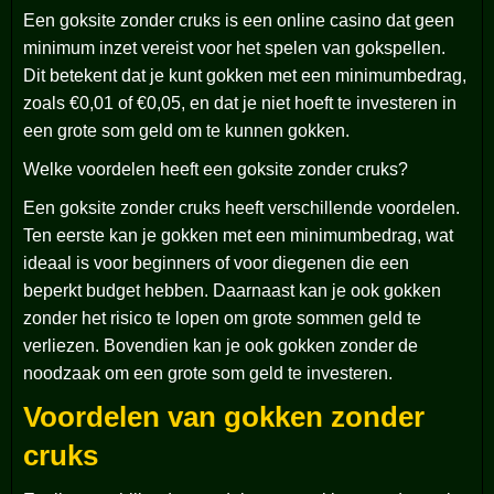
Een goksite zonder cruks is een online casino dat geen
minimum inzet vereist voor het spelen van gokspellen.
Dit betekent dat je kunt gokken met een minimumbedrag,
zoals €0,01 of €0,05, en dat je niet hoeft te investeren in
een grote som geld om te kunnen gokken.
Welke voordelen heeft een goksite zonder cruks?
Een goksite zonder cruks heeft verschillende voordelen.
Ten eerste kan je gokken met een minimumbedrag, wat
ideaal is voor beginners of voor diegenen die een
beperkt budget hebben. Daarnaast kan je ook gokken
zonder het risico te lopen om grote sommen geld te
verliezen. Bovendien kan je ook gokken zonder de
noodzaak om een grote som geld te investeren.
Voordelen van gokken zonder
cruks