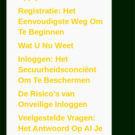
Registratie: Het
Eenvoudigste Weg Om
Te Beginnen
Wat U Nu Weet
Inloggen: Het
Secuurheidsconciënt
Om Te Beschermen
De Risico’s van
Onveilige Inloggen
Veelgestelde Vragen:
Het Antwoord Op Al Je