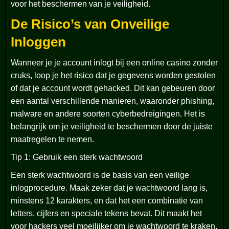
voor het beschermen van je veiligheid.
De Risico’s van Onveilige
Inloggen
Wanneer je je account inlogt bij een online casino zonder
cruks, loop je het risico dat je gegevens worden gestolen
of dat je account wordt gehacked. Dit kan gebeuren door
een aantal verschillende manieren, waaronder phishing,
malware en andere soorten cyberbedreigingen. Het is
belangrijk om je veiligheid te beschermen door de juiste
maatregelen te nemen.
Tip 1: Gebruik een sterk wachtwoord
Een sterk wachtwoord is de basis van een veilige
inlogprocedure. Maak zeker dat je wachtwoord lang is,
minstens 12 karakters, en dat het een combinatie van
letters, cijfers en speciale tekens bevat. Dit maakt het
voor hackers veel moeilijker om je wachtwoord te kraken.