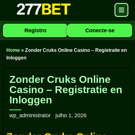
Registro
Conecte-se
Home
»
Zonder Cruks Online Casino – Registratie en
Inloggen
Zonder Cruks Online
Casino – Registratie en
Inloggen
wp_administrator
julho 1, 2026