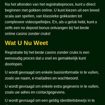
Na het afronden van het registratieproces, kunt u direct
beginnen met gokken online. U kunt kiezen uit een breed
scala aan spellen, van klassieke gokkasten tot
complexere videospelletjes. En, als u geluk hebt, kunt u
zelfs een no deposit bonus ontvangen bij het beste
online casino zonder cruks!
Wat U Nu Weet
Registratie bij het beste casino zonder cruks is een
eenvoudig proces dat u snel en gemakkelijk kunt
doorlopen.
U wordt gevraagd om enkele basisinformatie in te vullen,
zoals uw naam, e-mailadres en wachtwoord.
U wordt gevraagd om enkele extra gegevens in te vullen,
zoals uw adres en contactgegevens.
U wordt gevraagd om een geldig identiteitsbewijs in te