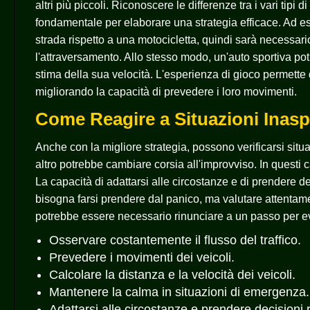
altri più piccoli. Riconoscere le differenze tra i vari tipi
fondamentale per elaborare una strategia efficace. Ad e
strada rispetto a una motocicletta, quindi sarà necessari
l'attraversamento. Allo stesso modo, un'auto sportiva po
stima della sua velocità. L'esperienza di gioco permette di
migliorando la capacità di prevedere i loro movimenti.
Come Reagire a Situazioni Inasp
Anche con la migliore strategia, possono verificarsi sit
altro potrebbe cambiare corsia all'improvviso. In questi
La capacità di adattarsi alle circostanze e di prendere 
bisogna farsi prendere dal panico, ma valutare attentamen
potrebbe essere necessario rinunciare a un passo per ev
Osservare costantemente il flusso del traffico.
Prevedere i movimenti dei veicoli.
Calcolare la distanza e la velocità dei veicoli.
Mantenere la calma in situazioni di emergenza.
Adattarsi alle circostanze e prendere decisioni 