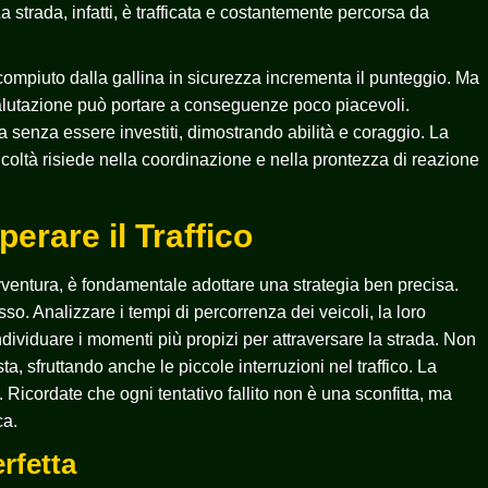
 strada, infatti, è trafficata e costantemente percorsa da
compiuto dalla gallina in sicurezza incrementa il punteggio. Ma
valutazione può portare a conseguenze poco piacevoli.
da senza essere investiti, dimostrando abilità e coraggio. La
ficoltà risiede nella coordinazione e nella prontezza di reazione
erare il Traffico
vventura, è fondamentale adottare una strategia ben precisa.
sso. Analizzare i tempi di percorrenza dei veicoli, la loro
individuare i momenti più propizi per attraversare la strada. Non
, sfruttando anche le piccole interruzioni nel traffico. La
 Ricordate che ogni tentativo fallito non è una sconfitta, ma
ca.
rfetta