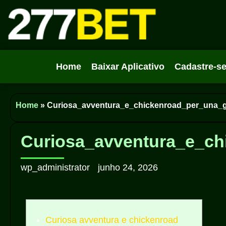
Home
Baixar Aplicativo
Cadastre-s
Home
»
Curiosa_avventura_e_chickenroad_per_una_gal
Curiosa_avventura_e_chi
wp_administrator
junho 24, 2026
Curiosa avventura e chickenroad