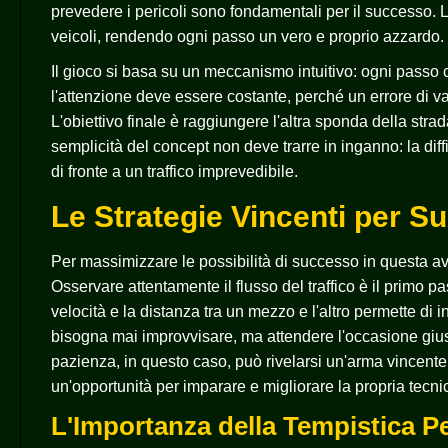
prevedere i pericoli sono fondamentali per il successo. La
veicoli, rendendo ogni passo un vero e proprio azzardo.
Il gioco si basa su un meccanismo intuitivo: ogni passo 
l'attenzione deve essere costante, perché un errore di 
L'obiettivo finale è raggiungere l'altra sponda della stra
semplicità del concept non deve trarre in inganno: la dif
di fronte a un traffico imprevedibile.
Le Strategie Vincenti per Sup
Per massimizzare le possibilità di successo in questa a
Osservare attentamente il flusso del traffico è il primo pa
velocità e la distanza tra un mezzo e l'altro permette di 
bisogna mai improvvisare, ma attendere l'occasione giusta
pazienza, in questo caso, può rivelarsi un'arma vincente.
un'opportunità per imparare e migliorare la propria tecni
L'Importanza della Tempistica Pe