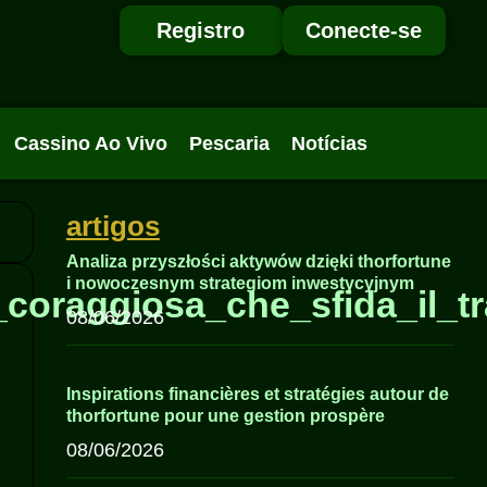
Registro
Conecte-se
Cassino Ao Vivo
Pescaria
Notícias
artigos
Analiza przyszłości aktywów dzięki thorfortune
i nowoczesnym strategiom inwestycyjnym
oraggiosa_che_sfida_il_tr
08/06/2026
Inspirations financières et stratégies autour de
thorfortune pour une gestion prospère
08/06/2026