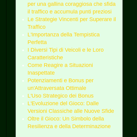
per una gallina coraggiosa che sfida
il traffico e accumula punti preziosi
Le Strategie Vincenti per Superare il
Traffico
L'Importanza della Tempistica
Perfetta
I Diversi Tipi di Veicoli e le Loro
Caratteristiche
Come Reagire a Situazioni
Inaspettate
Potenziamenti e Bonus per
un'Attraversata Ottimale
L'Uso Strategico dei Bonus
L'Evoluzione del Gioco: Dalle
Versioni Classiche alle Nuove Sfide
Oltre il Gioco: Un Simbolo della
Resilienza e della Determinazione