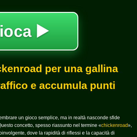
ioca ▶️
ckenroad per una gallina
raffico e accumula punti
 sembrare un gioco semplice, ma in realtà nasconde sfide
 Questo concetto, spesso riassunto nel termine «
chickenroad
»,
nvolgente, dove la rapidità di riflessi e la capacità di