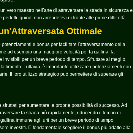
n vero maestro nell'arte di attraversare la strada in sicurezza e
erfetti, quindi non arrendetevi di fronte alle prime difficoltà.
un'Attraversata Ottimale
re potenziamenti e bonus per facilitare l'attraversamento della
me ad esempio una maggiore velocità per la gallina, la
are invisibili per un breve periodo di tempo. Sfruttare al meglio
l fallimento. Tuttavia, è importante utilizzare i potenziamenti con
ie. Il loro utilizzo strategico può permettere di superare gli
fruttati per aumentare le proprie possibilità di successo. Ad
traversare la strada più rapidamente, riducendo il tempo di
a gallina immune agli urti per un breve periodo di tempo,
ere investiti. È fondamentale scegliere il bonus più adatto alla