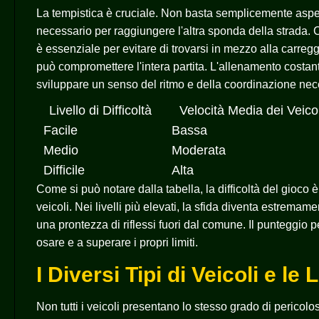
La tempistica è cruciale. Non basta semplicemente aspe
necessario per raggiungere l'altra sponda della strada. C
è essenziale per evitare di trovarsi in mezzo alla carreg
può compromettere l'intera partita. L'allenamento costant
sviluppare un senso del ritmo e della coordinazione nece
Livello di Difficoltà
Velocità Media dei Veicol
Facile
Bassa
Medio
Moderata
Difficile
Alta
Come si può notare dalla tabella, la difficoltà del gioco 
veicoli. Nei livelli più elevati, la sfida diventa estre
una prontezza di riflessi fuori dal comune. Il punteggio p
osare e a superare i propri limiti.
I Diversi Tipi di Veicoli e le
Non tutti i veicoli presentano lo stesso grado di pericolosi