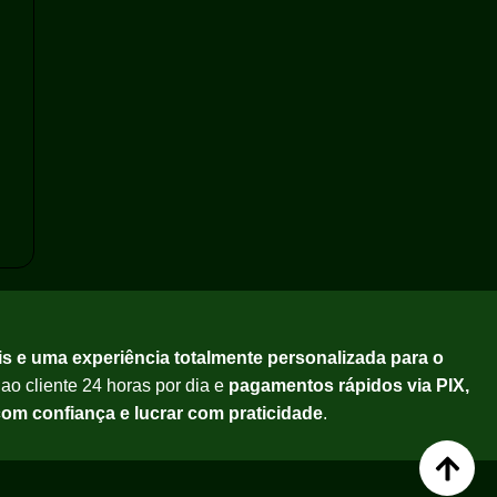
s e uma experiência totalmente personalizada para o
ao cliente 24 horas por dia e
pagamentos rápidos via PIX,
com confiança e lucrar com praticidade
.