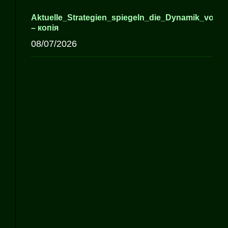
Aktuelle_Strategien_spiegeln_die_Dynamik_von_
– копія
08/07/2026