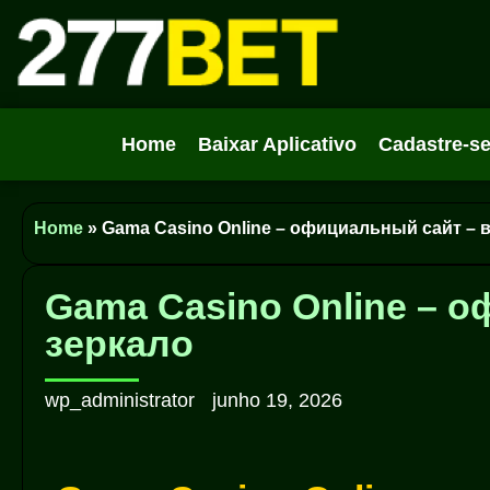
Home
Baixar Aplicativo
Cadastre-s
Home
»
Gama Casino Online – официальный сайт – в
Gama Casino Online – о
зеркало
wp_administrator
junho 19, 2026