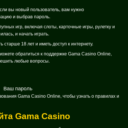
Если вы новый пользователь, вам нужно
мацию и выбрав пароль.
тупных игр, включая слоты, карточные игры, рулетку и
илась, и начать играть.
 старше 18 лет и иметь доступ к интернету.
 можете обратиться к поддержке Gama Casino Online,
 решить любые вопросы.
Ваш пароль
ования Gama Casino Online, чтобы узнать о правилах и
йта Gama Casino