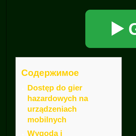
▶️
Содержимое
Dostęp do gier
hazardowych na
urządzeniach
mobilnych
Wygoda i