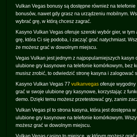
Vulkan Vegas bonusy są dostępne również na telefonie
bonusów, nawet gdy grasz na urządzeniu mobilnym. Wszy
wybrać grę, w którą chcesz zagrać.
Kasyno Vulkan Vegas oferuje szeroki wybór gier, w tym 
grę, która Ci się podoba, i zacząć grać natychmiast. W
że możesz grać w dowolnym miejscu.
Vegas Vulkan jest jednym z najpopularniejszych kasyn o
ulubione gry kasynowe na telefonie komórkowym, bez ko
musisz zrobić, to odwiedzić stronę kasyna i zalogować s
Kasyno Vulkan Vegas 77
vulkanvegas
oferuje wygodny 
grać w swoje ulubione gry kasynowe, korzystając z funkcj
demo. Dzięki temu możesz przetestować gry, zanim zac
Vulkan Vegas pl to strona kasyna, która jest dostępna w
ulubione gry kasynowe na telefonie komórkowym. Wszyst
możesz grać w dowolnym miejscu.
Vulkan Vegas casino to miejsce, w którym możesz grać 