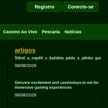
Registro
Conecte-se
Cassino Ao Vivo
Pescaria
Notícias
artigos
Štěstí_a_napětí_v_každém_pádu_s_plinko_game_z
08/08/2026
Genuine excitement and casinodays-in.net for
immersive gaming experiences
08/08/2026