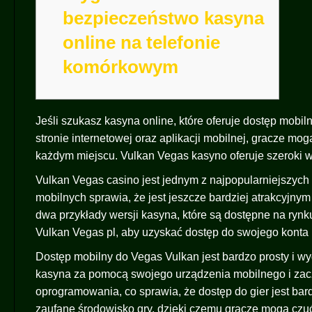
bezpieczeństwo kasyna
online na telefonie
komórkowym
Jeśli szukasz kasyna online, które oferuje dostęp mobi
stronie internetowej oraz aplikacji mobilnej, gracze mo
każdym miejscu. Vulkan Vegas kasyno oferuje szeroki wyb
Vulkan Vegas casino jest jednym z najpopularniejszych
mobilnych sprawia, że jest jeszcze bardziej atrakcyjnym
dwa przykłady wersji kasyna, które są dostępne na rynk
Vulkan Vegas pl, aby uzyskać dostęp do swojego konta i
Dostęp mobilny do Vegas Vulkan jest bardzo prosty i w
kasyna za pomocą swojego urządzenia mobilnego i zaczą
oprogramowania, co sprawia, że dostęp do gier jest bard
zaufane środowisko gry, dzięki czemu gracze mogą czuć