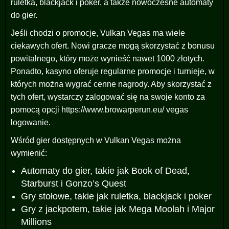
ruletka, blackjack i poker, a także nowoczesne automaty
do gier.
Jeśli chodzi o promocje, Vulkan Vegas ma wiele
ciekawych ofert. Nowi gracze mogą skorzystać z bonusu
powitalnego, który może wynieść nawet 1000 złotych.
Ponadto, kasyno oferuje regularne promocje i turnieje, w
których można wygrać cenne nagrody. Aby skorzystać z
tych ofert, wystarczy zalogować się na swoje konto za
pomocą opcji https://www.browarperun.eu/ vegas
logowanie.
Wśród gier dostępnych w Vulkan Vegas można
wymienić:
Automaty do gier, takie jak Book of Dead,
Starburst i Gonzo’s Quest
Gry stołowe, takie jak ruletka, blackjack i poker
Gry z jackpotem, takie jak Mega Moolah i Major
Millions