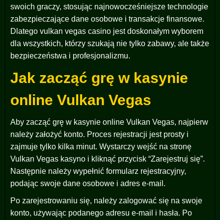
swoich graczy, stosując najnowocześniejsze technologie
zabezpieczające dane osobowe i transakcje finansowe.
Dlatego vulkan vegas casino jest doskonałym wyborem
dla wszystkich, którzy szukają nie tylko zabawy, ale także
bezpieczeństwa i profesjonalizmu.
Jak zacząć grę w kasynie
online Vulkan Vegas
Aby zacząć grę w kasynie online Vulkan Vegas, najpierw
należy założyć konto. Proces rejestracji jest prosty i
zajmuje tylko kilka minut. Wystarczy wejść na stronę
Vulkan Vegas kasyno i kliknąć przycisk “Zarejestruj się”.
Następnie należy wypełnić formularz rejestracyjny,
podając swoje dane osobowe i adres e-mail.
Po zarejestrowaniu się, należy zalogować się na swoje
konto, używając podanego adresu e-mail i hasła. Po