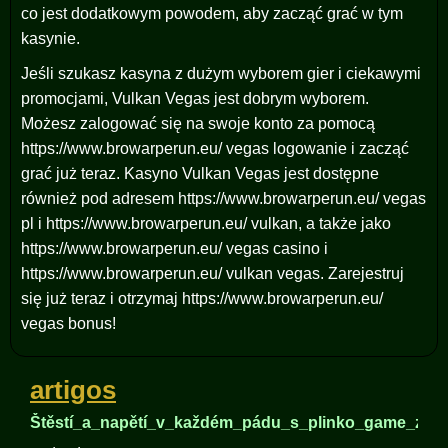
co jest dodatkowym powodem, aby zacząć grać w tym
kasynie.
Jeśli szukasz kasyna z dużym wyborem gier i ciekawymi
promocjami, Vulkan Vegas jest dobrym wyborem.
Możesz zalogować się na swoje konto za pomocą
https://www.browarperun.eu/ vegas logowanie i zacząć
grać już teraz. Kasyno Vulkan Vegas jest dostępne
również pod adresem https://www.browarperun.eu/ vegas
pl i https://www.browarperun.eu/ vulkan, a także jako
https://www.browarperun.eu/ vegas casino i
https://www.browarperun.eu/ vulkan vegas. Zarejestruj
się już teraz i otrzymaj https://www.browarperun.eu/
vegas bonus!
artigos
Štěstí_a_napětí_v_každém_pádu_s_plinko_game_zkou