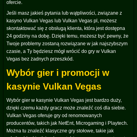
ofercie.
Jeśli masz jakieś pytania lub wątpliwości, związane z
kasyno Vulkan Vegas lub Vulkan Vegas pl, możesz
skontaktować się z obsługą klienta, która jest dostępna
24 godziny na dobę. Dzięki temu, możesz być pewny, że
Twoje problemy zostaną rozwiązane w jak najszybszym
czasie, a Ty będziesz mógł wrócić do gry w Vulkan
Vegas bez żadnych przeszkód.
Wybór gier i promocji w
kasynie Vulkan Vegas
Wybór gier w kasynie Vulkan Vegas jest bardzo duży,
dzięki czemu każdy gracz może znaleźć coś dla siebie.
Vulkan Vegas oferuje gry od renomowanych
producentów, takich jak NetEnt, Microgaming i Playtech.
Można tu znaleźć klasyczne gry stołowe, takie jak