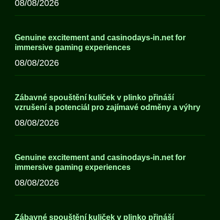
08/08/2026
Genuine excitement and casinodays-in.net for
immersive gaming experiences
08/08/2026
Zábavné spouštění kuliček v plinko přináší
vzrušení a potenciál pro zajímavé odměny a výhry
08/08/2026
Genuine excitement and casinodays-in.net for
immersive gaming experiences
08/08/2026
Zábavné spouštění kuliček v plinko přináší