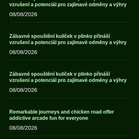
vzrušení a potenciál pro zajímavé odměny a výhry
08/08/2026
Zábavné spouštění kuliček v plinko přináší
vzrušení a potenciál pro zajímavé odměny a výhry
08/08/2026
Zábavné spouštění kuliček v plinko přináší
vzrušení a potenciál pro zajímavé odměny a výhry
08/08/2026
Remarkable journeys and chicken road offer
addictive arcade fun for everyone
08/08/2026