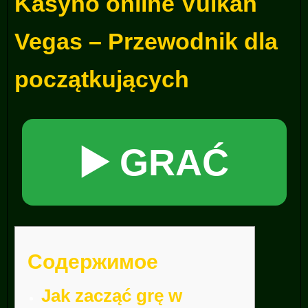
Kasyno online Vulkan
Vegas – Przewodnik dla
początkujących
▶️ GRAĆ
Содержимое
Jak zacząć grę w