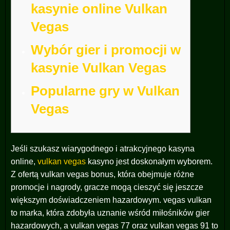
kasynie online Vulkan
Vegas
Wybór gier i promocji w
kasynie Vulkan Vegas
Popularne gry w Vulkan
Vegas
Jeśli szukasz wiarygodnego i atrakcyjnego kasyna
online,
vulkan vegas
kasyno jest doskonałym wyborem.
Z ofertą vulkan vegas bonus, która obejmuje różne
promocje i nagrody, gracze mogą cieszyć się jeszcze
większym doświadczeniem hazardowym. vegas vulkan
to marka, która zdobyła uznanie wśród miłośników gier
hazardowych, a vulkan vegas 77 oraz vulkan vegas 91 to