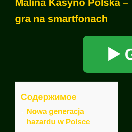
Malina Kasyno Polska – 
gra na smartfonach
▶️
Содержимое
Nowa generacja
hazardu w Polsce