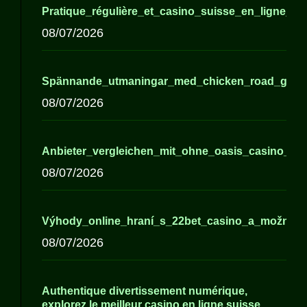
Pratique_régulière_et_casino_suisse_en_ligne_vo
08/07/2026
Spännande_utmaningar_med_chicken_road_game_
08/07/2026
Anbieter_vergleichen_mit_ohne_oasis_casino_un
08/07/2026
Výhody_online_hraní_s_22bet_casino_a_možnosti
08/07/2026
Authentique divertissement numérique,
explorez le meilleur casino en ligne suisse