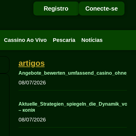
Registro
Conecte-se
Cassino Ao Vivo
Pescaria
Notícias
artigos
Angebote_bewerten_umfassend_casino_ohne_oasis
08/07/2026
Aktuelle_Strategien_spiegeln_die_Dynamik_von_
– копія
08/07/2026