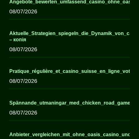
Angebote_bewerten_umfassend_casino_ohne_oasis_für
08/07/2026
Aktuelle_Strategien_spiegeln_die_Dynamik_von_casi
– копія
08/07/2026
Pratique_régulière_et_casino_suisse_en_ligne_votre_
08/07/2026
Spännande_utmaningar_med_chicken_road_game_casi
08/07/2026
Anbieter_vergleichen_mit_ohne_oasis_casino_und_a