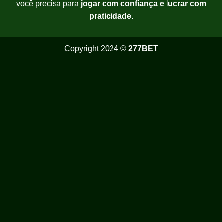
você precisa para
jogar com confiança e lucrar com
praticidade
.
Copyright 2024 ©
277BET