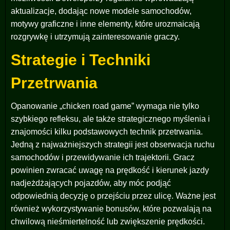
aktualizacje, dodając nowe modele samochodów,
motywy graficzne i inne elementy, które urozmaicają
rozgrywkę i utrzymują zainteresowanie graczy.
Strategie i Techniki
Przetrwania
Opanowanie „chicken road game” wymaga nie tylko
szybkiego refleksu, ale także strategicznego myślenia i
znajomości kilku podstawowych technik przetrwania.
Jedną z najważniejszych strategii jest obserwacja ruchu
samochodów i przewidywanie ich trajektorii. Gracz
powinien zwracać uwagę na prędkość i kierunek jazdy
nadjeżdżających pojazdów, aby móc podjąć
odpowiednią decyzję o przejściu przez ulicę. Ważne jest
również wykorzystywanie bonusów, które pozwalają na
chwilową nieśmiertelność lub zwiększenie prędkości.