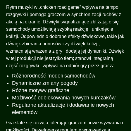
Rytm muzyki w „chicken road game” wpływa na tempo
rozgrywki i pomaga graczom w synchronizacji ruchów z
akcją na ekranie. Dźwięki sygnalizujące zbliżające się
samochody umożliwiają szybką reakcję i uniknięcie
kolizji. Odpowiednio dobrane efekty dźwiękowe, takie jak
dźwięk zbierania bonusów czy dźwięk kolizji,
wzmacniają wrażenia z gry i dodają jej dynamiki. Dźwięk
w tej produkcji nie jest tylko tłem; stanowi integralną
część rozgrywki i wpływa na odbiór gry przez gracza.
Różnorodność modeli samochodów
Dynamiczne zmiany pogody
Różne motywy graficzne
Możliwość odblokowania nowych kurczaków
Regularne aktualizacje i dodawanie nowych
elementów
Gra stale się rozwija, oferując graczom nowe wyzwania i
możliwości. Deweloperzy regularnie wprowadzają