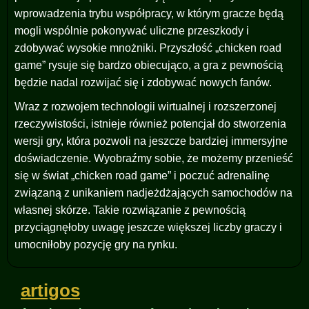
wprowadzenia trybu współpracy, w którym gracze będą
mogli wspólnie pokonywać uliczne przeszkody i
zdobywać wysokie mnożniki. Przyszłość „chicken road
game” rysuje się bardzo obiecująco, a gra z pewnością
będzie nadal rozwijać się i zdobywać nowych fanów.
Wraz z rozwojem technologii wirtualnej i rozszerzonej
rzeczywistości, istnieje również potencjał do stworzenia
wersji gry, która pozwoli na jeszcze bardziej immersyjne
doświadczenie. Wyobraźmy sobie, że możemy przenieść
się w świat „chicken road game” i poczuć adrenalinę
związaną z unikaniem nadjeżdżających samochodów na
własnej skórze. Takie rozwiązanie z pewnością
przyciągnęłoby uwagę jeszcze większej liczby graczy i
umocniłoby pozycję gry na rynku.
artigos