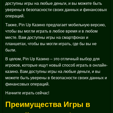
доступны игры на любые деньги, и вы можете быть
уверены в безопасности своих данных и финансовых
операций.
Также, Pin Up Казино предлагает мобильную версию,
чтобы вы могли играть в любое время и в любом
месте. Вам доступны игры на смартфонах и
планшетах, чтобы вы могли играть, где бы вы не
были.
В целом, Pin Up Казино – это отличный выбор для
игроков, которые ищут новый способ играть в онлайн-
казино. Вам доступны игры на любые деньги, и вы
можете быть уверены в безопасности своих данных и
финансовых операций.
Начните играть сейчас!
Преимущества Игры в