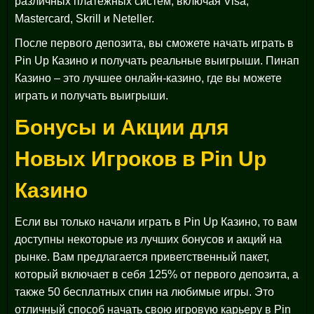
различных платежных систем, включая Visa,
Mastercard, Skrill и Neteller.
После первого депозита, вы сможете начать играть в
Pin Up Казино и получать реальные выигрыши. Пинап
Казино – это лучшее онлайн-казино, где вы можете
играть и получать выигрыши.
Бонусы и Акции для
Новых Игроков в Pin Up
Казино
Если вы только начали играть в Pin Up Казино, то вам
доступны некоторые из лучших бонусов и акций на
рынке. Вам предлагается приветственный пакет,
который включает в себя 125% от первого депозита, а
также 50 бесплатных спин на любимые игры. Это
отличный способ начать свою игровую карьеру в Pin