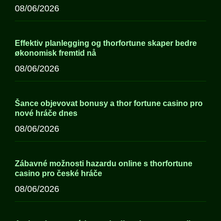
08/06/2026
Effektiv planlegging og thorfortune skaper bedre
økonomisk fremtid nå
08/06/2026
Šance objevovat bonusy a thor fortune casino pro
nové hráče dnes
08/06/2026
Zábavné možnosti hazardu online s thorfortune
casino pro české hráče
08/06/2026