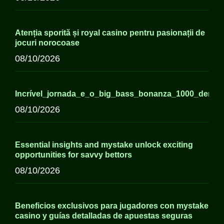
Atenția sporită și royal casino pentru pasionații de
jocuri norocoase
08/10/2026
Incrível_jornada_e_o_big_bass_bonanza_1000_demo_
08/10/2026
Essential insights and mystake unlock exciting
opportunities for savvy bettors
08/10/2026
Beneficios exclusivos para jugadores con mystake
casino y guías detalladas de apuestas seguras