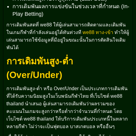
การเดิมพันผลการแข่งขันในช่วงเวลาที่กำหนด (In-
Play Betting)
การเดิมพันสดที่ we88 ให้ผู้เล่นสามารถติดตามและเดิมพัน
ในเกมกีฬาที่กำลังเล่นอยู่ได้ทันท่วงที
we88 ทาง-เข้า
ทำให้ผู้
เล่นสามารถใช้ข้อมูลที่มีอยู่ในขณะนั้นในการตัดสินใจเดิม
พันได้
การเดิมพันสูง-ต่ำ
(Over/Under)
การเดิมพันสูง-ต่ำ หรือ Over/Under เป็นประเภทการเดิมพัน
ที่ได้รับความนิยมสูงในเว็บพนันกีฬาไทย ที่เว็บไซต์ we88
thailand นำเสนอ ผู้เล่นสามารถเดิมพันว่าผลรวมของ
คะแนนในเกมจะสูงกว่าหรือต่ำกว่าจำนวนที่กำหนด โดย
เว็บไซต์ we88 thailand ให้บริการเดิมพันประเภทนี้ในหลาก
หลายกีฬา ไม่ว่าจะเป็นฟุตบอล บาสเกตบอล หรืออื่นๆ