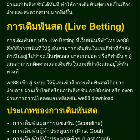
ผ่านแอปพลิเคชันได้ทันที ทำให้การเดิมพันฟุตบอลเป็นเรื่อง
ง่ายและสะดวกสบายมากยิ่งขึ้น.
การเดิมพันสด (Live Betting)
การเดิมพันสด หรือ Live Betting ที่เว็บพนันกีฬาไทย we88
คือวิธีการพนันที่ให้ผู้เล่นสามารถเดิมพันในเกมกีฬาที่กำลัง
ดำเนินอยู่ ไม่ว่าจะเป็นฟุตบอล บาสเกตบอล หรือกีฬาอื่น ๆ ผู้
เล่นสามารถติดตามและเดิมพันในเกมที่กำลังเล่นอยู่ได้ทัน
ท่วงที
we88 เข้า สู่ ระบบ ให้ผู้เล่นเข้าถึงการเดิมพันสดได้อย่าง
ง่ายดาย ผ่านเว็บไซต์หรือแอปพลิเคชัน we88 slot หรือ even
ผ่านการดาวน์โหลดแอปพลิเคชัน we88 download
ประเภทของการเดิมพันสด
การเดิมพันผลการแข่งขัน (Scoreline)
การเดิมพันผู้ทำประตูแรก (First Goal)
การเดิมพันผู้ทำประตูสุดท้าย (Last Goal)