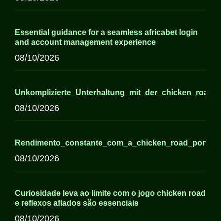
Essential guidance for a seamless africabet login
and account management experience
08/10/2026
Unkomplizierte_Unterhaltung_mit_der_chicken_road_
08/10/2026
Rendimento_constante_com_a_chicken_road_portuga
08/10/2026
Curiosidade leva ao limite com o jogo chicken road
e reflexos afiados são essenciais
08/10/2026