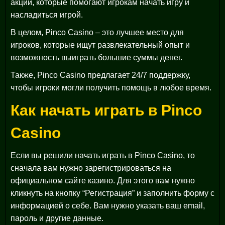
акций, которые помогают игрокам начать игру и
насладиться игрой.
В целом, Pinco Casino – это лучшее место для
игроков, которые ищут развлекательный опыт и
возможность выиграть большие суммы денег.
Также, Pinco Casino предлагает 24/7 поддержку,
чтобы игроки могли получить помощь в любое время.
Как начать играть в Pinco
Casino
Если вы решили начать играть в Pinco Casino, то
сначала вам нужно зарегистрироваться на
официальном сайте казино. Для этого вам нужно
кликнуть на кнопку “Регистрация” и заполнить форму с
информацией о себе. Вам нужно указать ваш email,
пароль и другие данные.