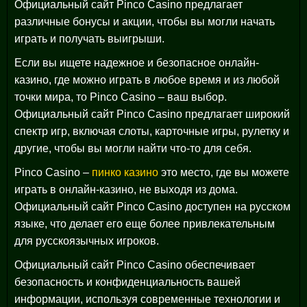
Официальный сайт Pinco Casino предлагает
различные бонусы и акции, чтобы вы могли начать
играть и получать выигрыши.
Если вы ищете надежное и безопасное онлайн-
казино, где можно играть в любое время и из любой
точки мира, то Pinco Casino – ваш выбор.
Официальный сайт Pinco Casino предлагает широкий
спектр игр, включая слоты, карточные игры, рулетку и
другие, чтобы вы могли найти что-то для себя.
Pinco Casino –
пинко казино
это место, где вы можете
играть в онлайн-казино, не выходя из дома.
Официальный сайт Pinco Casino доступен на русском
языке, что делает его еще более привлекательным
для русскоязычных игроков.
Официальный сайт Pinco Casino обеспечивает
безопасность и конфиденциальность вашей
информации, используя современные технологии и