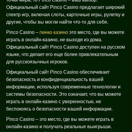
Официальный сайт Pinco Casino предлагает широкий
спектр игр, включая слоты, карточные игры, рулетку и
другие, чтобы вы могли найти что-то для себя.
Pinco Casino –
пинко казино
это место, где вы можете
играть в онлайн-казино, не выходя из дома.
Официальный сайт Pinco Casino доступен на русском
языке, что делает его еще более привлекательным
для русскоязычных игроков.
Официальный сайт Pinco Casino обеспечивает
безопасность и конфиденциальность вашей
информации, используя современные технологии и
системы безопасности. Это означает, что вы можете
играть в онлайн-казино с уверенностью, не
беспокоясь о безопасности вашей информации.
Pinco Casino – это место, где вы можете играть в
онлайн-казино и получать реальные выигрыши.