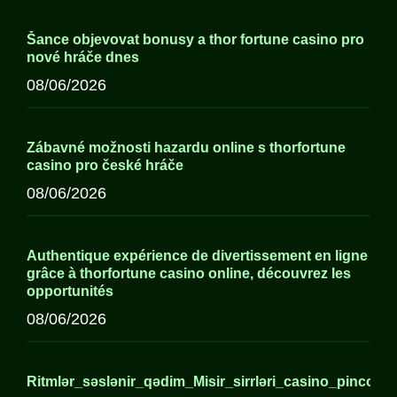
Šance objevovat bonusy a thor fortune casino pro
nové hráče dnes
08/06/2026
Zábavné možnosti hazardu online s thorfortune
casino pro české hráče
08/06/2026
Authentique expérience de divertissement en ligne
grâce à thorfortune casino online, découvrez les
opportunités
08/06/2026
Ritmlər_səslənir_qədim_Misir_sirrləri_casino_pinco_ilə