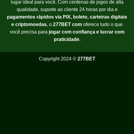
lugar ideal para você. Com centenas de jogos de alta
qualidade, suporte ao cliente 24 horas por dia e
pagamentos rápidos via PIX, boleto, carteiras digitais
e criptomoedas
, o
277BET com
oferece tudo o que
você precisa para
jogar com confiança e lucrar com
praticidade
.
Copyright 2024 ©
277BET