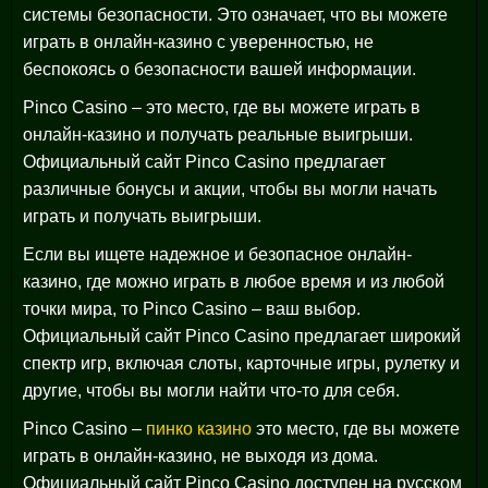
системы безопасности. Это означает, что вы можете
играть в онлайн-казино с уверенностью, не
беспокоясь о безопасности вашей информации.
Pinco Casino – это место, где вы можете играть в
онлайн-казино и получать реальные выигрыши.
Официальный сайт Pinco Casino предлагает
различные бонусы и акции, чтобы вы могли начать
играть и получать выигрыши.
Если вы ищете надежное и безопасное онлайн-
казино, где можно играть в любое время и из любой
точки мира, то Pinco Casino – ваш выбор.
Официальный сайт Pinco Casino предлагает широкий
спектр игр, включая слоты, карточные игры, рулетку и
другие, чтобы вы могли найти что-то для себя.
Pinco Casino –
пинко казино
это место, где вы можете
играть в онлайн-казино, не выходя из дома.
Официальный сайт Pinco Casino доступен на русском