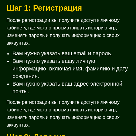
Шаг 1: Регистрация
После регистрации вы получите доступ к личному
кабинету, где можно просматривать историю игр,
изменять пароль и получать информацию о своих
аккаунтах.
Вам нужно указать ваш email и пароль.
Вам нужно указать вашу личную
информацию, включая имя, фамилию и дату
рождения.
Вам нужно указать ваш адрес электронной
почты.
После регистрации вы получите доступ к личному
кабинету, где можно просматривать историю игр,
изменять пароль и получать информацию о своих
аккаунтах.