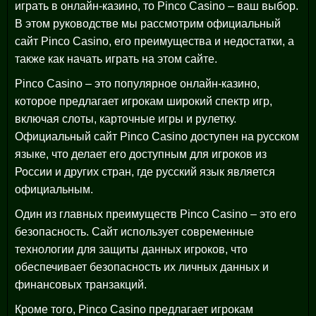
играть в онлайн-казино, то Pinco Casino – ваш выбор.
В этом руководстве мы рассмотрим официальный
сайт Pinco Casino, его преимущества и недостатки, а
также как начать играть на этом сайте.
Pinco Casino – это популярное онлайн-казино,
которое предлагает игрокам широкий спектр игр,
включая слоты, карточные игры и рулетку.
Официальный сайт Pinco Casino доступен на русском
языке, что делает его доступным для игроков из
России и других стран, где русский язык является
официальным.
Один из главных преимуществ Pinco Casino – это его
безопасность. Сайт использует современные
технологии для защиты данных игроков, что
обеспечивает безопасность их личных данных и
финансовых транзакций.
Кроме того, Pinco Casino предлагает игрокам