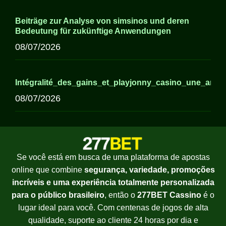
Beiträge zur Analyse von simsinos und deren
Bedeutung für zukünftige Anwendungen
08/07/2026
Intégralité_des_gains_et_playjonny_casino_une_anal
08/07/2026
Se você está em busca de uma plataforma de apostas
online que combine
segurança, variedade, promoções
incríveis e uma experiência totalmente personalizada
para o público brasileiro
, então o
277BET Cassino
é o
lugar ideal para você. Com centenas de jogos de alta
qualidade, suporte ao cliente 24 horas por dia e