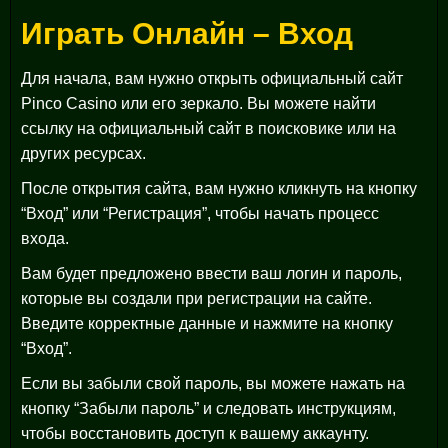
Играть Онлайн – Вход
Для начала, вам нужно открыть официальный сайт
Pinco Casino или его зеркало. Вы можете найти
ссылку на официальный сайт в поисковике или на
других ресурсах.
После открытия сайта, вам нужно кликнуть на кнопку
“Вход” или “Регистрация”, чтобы начать процесс
входа.
Вам будет предложено ввести ваш логин и пароль,
которые вы создали при регистрации на сайте.
Введите корректные данные и нажмите на кнопку
“Вход”.
Если вы забыли свой пароль, вы можете нажать на
кнопку “Забыли пароль” и следовать инструкциям,
чтобы восстановить доступ к вашему аккаунту.