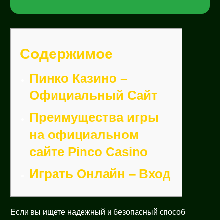
Содержимое
Пинко Казино –
Официальный Сайт
Преимущества игры
на официальном
сайте Pinco Casino
Играть Онлайн – Вход
Если вы ищете надежный и безопасный способ