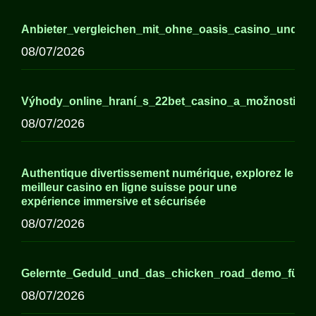
Anbieter_vergleichen_mit_ohne_oasis_casino_und_a
08/07/2026
Výhody_online_hraní_s_22bet_casino_a_možnosti_pr
08/07/2026
Authentique divertissement numérique, explorez le
meilleur casino en ligne suisse pour une
expérience immersive et sécurisée
08/07/2026
Gelernte_Geduld_und_das_chicken_road_demo_für_ult
08/07/2026