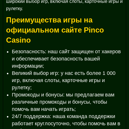
широкий выбор игр, включая слоты, карточные игры и
рулетку.
Преимущества игры на
официальном сайте Pinco
Casino
Безопасность: наш сайт защищен от хакеров
и обеспечивает безопасность вашей
информации;
Великий выбор игр: у нас есть более 1 000
игр, включая слоты, карточные игры и
рулетку;
Промокоды и бонусы: мы предлагаем вам
различные промокоды и бонусы, чтобы
помочь вам начать играть;
24/7 поддержка: наша команда поддержки
работает круглосуточно, чтобы помочь вам в