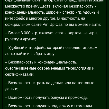
Официальный сайт Pin Up Casino предлагает игрокам
множество преимуществ, включая безопасность и
конфиденциальность, широкий спектр игр, удобный
интерфейс и многое другое. В частности, на
официальном сайте Pin Up Casino вы можете найти:
– Более 3 000 игр, включая слоты, карточные игры,
рулетку и другие;
– Удобный интерфейс, который позволяет игрокам
легко найти и выбрать игру;
– Безопасность и конфиденциальность,
обеспечиваемые современными технологиями и
сертификатами;
– Возможность играть на деньги или на тестовые
деньги;
– Возможность получать бонусы и промокоды;
– Возможность получать поддержку от команды