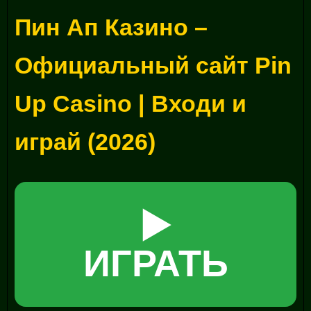
Пин Ап Казино –
Официальный сайт Pin
Up Casino | Входи и
играй (2026)
▶️
ИГРАТЬ