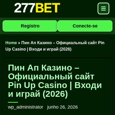
Registro
Conecte-se
Home
»
Пин Ап Казино – Официальный сайт Pin
Up Casino | Входи и играй (2026)
Пин Ап Казино –
Официальный сайт
Pin Up Casino | Входи
и играй (2026)
wp_administrator
junho 26, 2026