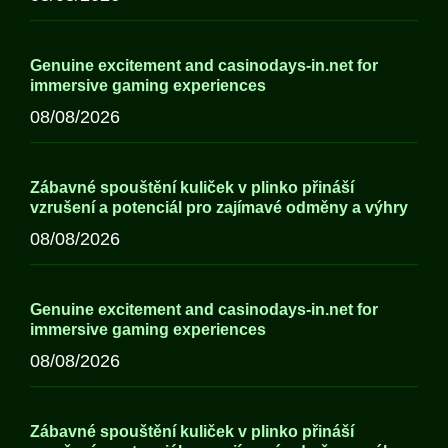
Genuine excitement and casinodays-in.net for
immersive gaming experiences
08/08/2026
Zábavné spouštění kuliček v plinko přináší
vzrušení a potenciál pro zajímavé odměny a výhry
08/08/2026
Genuine excitement and casinodays-in.net for
immersive gaming experiences
08/08/2026
Zábavné spouštění kuliček v plinko přináší