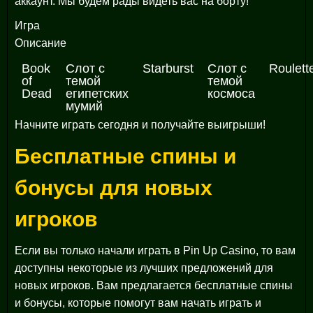
аккаунт. Мы будем рады видеть вас на борту!
Игра
Описание
Book
Слот с
Starburst
Слот с
Roulett
of
темой
темой
Dead
египетских
космоса
мумий
Начните играть сегодня и получайте выигрыши!
Бесплатные спины и
бонусы для новых
игроков
Если вы только начали играть в Pin Up Casino, то вам
доступны некоторые из лучших предложений для
новых игроков. Вам предлагается бесплатные спины
и бонусы, которые помогут вам начать играть и