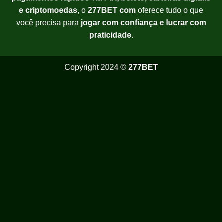
e criptomoedas
, o
277BET com
oferece tudo o que
você precisa para
jogar com confiança e lucrar com
praticidade
.
Copyright 2024 ©
277BET