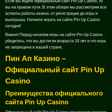
Если вы ищете официальный сайт Pin Up Casino, то
вы на правом пути. В этом обзоре мы рассмотрим все
аспекты работы казино, от регистрации до игры и
выигрыша. Начните играть на сайте Pin Up Casino
сегодня!
Важно! Перед началом игры на сайте Pin Up Casino
убедитесь, что вы достигли возраста 18 лет и что игра
не запрещена в вашей стране.
Пин Ап Казино –
Официальный сайт Pin Up
Casino
Преимущества официального
сайта Pin Up Casino