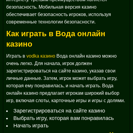
безопасность. Мобильная версия казино
обеспечивает безопасность игроков, используя
современные технологии безопасности.
Как играть в Вода онлайн
казино
Играть в
vodka казино
Вода онлайн казино можно
очень легко. Для начала, игрок должен
зарегистрироваться на сайте казино, указав свои
личные данные. Затем, игрок может выбрать игру,
которая ему понравилась, и начать играть. Вода
онлайн казино предлагает игрокам широкий выбор
игр, включая слоты, карточные игры и игры с долями.
Зарегистрироваться на сайте казино
Выбрать игру, которая вам понравилась
Начать играть