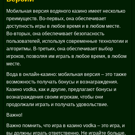
Мобильная версия водяного казино имеет несколько
преимуществ. Во-первых, она обеспечивает
доступность игры в любое время и в любом месте.
Во-вторых, она обеспечивает безопасность
пользователей, используя современные технологии и
алгоритмы. В-третьих, она обеспечивает выбор
игроков, позволяя им играть в любое время, в любом
месте.
Вода в онлайн-казино: мобильная версия – это также
возможность получать бонусы и вознаграждения.
Казино vodka, как и другие, предлагают бонусы и
вознаграждения своим игрокам, чтобы они
продолжали играть и получать удовольствие.
Важно!
Важно помнить, что игра в казино vodka – это игра, и
вы должны играть ответственно. Не играйте больше,