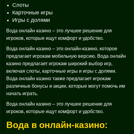
Слоты
Карточные игры
Игры с долями
Вода онлайн казино – это лучшее решение для
игроков, которые ищут комфорт и удобство.
Вода онлайн казино – это онлайн-казино, которое
предлагает игрокам мобильную версию. Вода онлайн
казино предлагает игрокам широкий выбор игр,
включая слоты, карточные игры и игры с долями.
Вода онлайн казино также предлагает игрокам
различные бонусы и акции, которые могут помочь им
начать играть.
Вода онлайн казино – это лучшее решение для
игроков, которые ищут комфорт и удобство.
Вода в онлайн-казино: