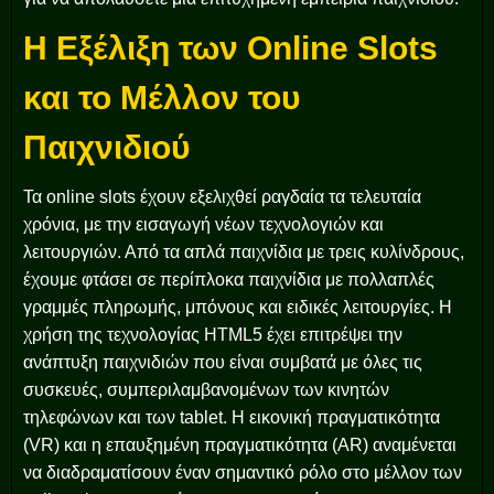
Η Εξέλιξη των Online Slots
και το Μέλλον του
Παιχνιδιού
Τα online slots έχουν εξελιχθεί ραγδαία τα τελευταία
χρόνια, με την εισαγωγή νέων τεχνολογιών και
λειτουργιών. Από τα απλά παιχνίδια με τρεις κυλίνδρους,
έχουμε φτάσει σε περίπλοκα παιχνίδια με πολλαπλές
γραμμές πληρωμής, μπόνους και ειδικές λειτουργίες. Η
χρήση της τεχνολογίας HTML5 έχει επιτρέψει την
ανάπτυξη παιχνιδιών που είναι συμβατά με όλες τις
συσκευές, συμπεριλαμβανομένων των κινητών
τηλεφώνων και των tablet. Η εικονική πραγματικότητα
(VR) και η επαυξημένη πραγματικότητα (AR) αναμένεται
να διαδραματίσουν έναν σημαντικό ρόλο στο μέλλον των