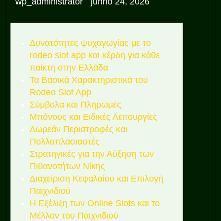
wp_administrator
junho 24, 2026
Δυνατότητες ψυχαγωγίας με το
rodeo slot app και κέρδη για κάθε
παίκτη στην Ελλάδα
Τα Βασικά Χαρακτηριστικά του
Rodeo Slot App
Σύμβολα και Πληρωμές
Μπόνους και Ειδικές Λειτουργίες
Δωρεάν Περιστροφές και
Πολλαπλασιαστές
Στρατηγικές για την Αύξηση των
Πιθανοτήτων Νίκης
Διαχείριση Κεφαλαίου και Επιλογή
Παιχνιδιού
Η Εξέλιξη των Online Slots και το
Μέλλον του Παιχνιδιού