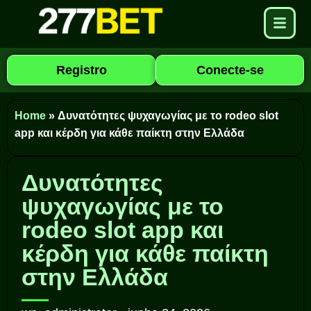
Registro
Conecte-se
Home
»
Δυνατότητες ψυχαγωγίας με το rodeo slot
app και κέρδη για κάθε παίκτη στην Ελλάδα
Δυνατότητες
ψυχαγωγίας με το
rodeo slot app και
κέρδη για κάθε παίκτη
στην Ελλάδα