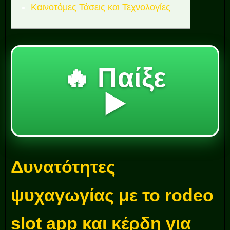
Καινοτόμες Τάσεις και Τεχνολογίες
🔥 Παίξε
▶️
Δυνατότητες
ψυχαγωγίας με το rodeo
slot app και κέρδη για