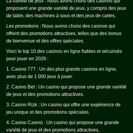
La variété de jeux : Nous avons choisi des casinos qui
proposent une grande variété de jeux, y compris des jeux
de table, des machines à sous et des jeux de cartes.
Les promotions : Nous avons choisi des casinos qui
offrent des promotions attractives, telles que des bonus
de bienvenue et des offres spéciales.
Voici le top 10 des casinos en ligne fiables et sécurisés
pour jouer en 2026 :
1. Casino 777 : Un des plus grands casinos en ligne,
avec plus de 1 000 jeux à jouer.
2. Casino Bet : Un casino qui propose une grande variété
de jeux et des promotions attractives.
3. Casino Rizk : Un casino qui offre une expérience de
jeu unique et des promotions spéciales.
4. Casino Casinò : Un casino qui propose une grande
variété de jeux et des promotions attractives.