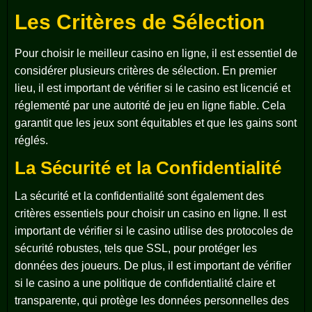
Les Critères de Sélection
Pour choisir le meilleur casino en ligne, il est essentiel de
considérer plusieurs critères de sélection. En premier
lieu, il est important de vérifier si le casino est licencié et
réglementé par une autorité de jeu en ligne fiable. Cela
garantit que les jeux sont équitables et que les gains sont
réglés.
La Sécurité et la Confidentialité
La sécurité et la confidentialité sont également des
critères essentiels pour choisir un casino en ligne. Il est
important de vérifier si le casino utilise des protocoles de
sécurité robustes, tels que SSL, pour protéger les
données des joueurs. De plus, il est important de vérifier
si le casino a une politique de confidentialité claire et
transparente, qui protège les données personnelles des