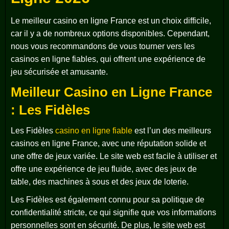
Le meilleur casino en ligne France est un choix difficile,
car il y a de nombreux options disponibles. Cependant,
nous vous recommandons de vous tourner vers les
casinos en ligne fiables, qui offrent une expérience de
jeu sécurisée et amusante.
Meilleur Casino en Ligne France
: Les Fidèles
Les Fidèles
casino en ligne fiable
est l’un des meilleurs
casinos en ligne France, avec une réputation solide et
une offre de jeux variée. Le site web est facile à utiliser et
offre une expérience de jeu fluide, avec des jeux de
table, des machines à sous et des jeux de loterie.
Les Fidèles est également connu pour sa politique de
confidentialité stricte, ce qui signifie que vos informations
personnelles sont en sécurité. De plus, le site web est