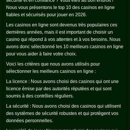
sécurité et en confiance ? Vous êtes au bon endroit !
Nous vous présentons le top 10 des casinos en ligne
fiables et sécurisés pour jouer en 2026.
Les casinos en ligne sont devenus très populaires ces
dernières années, mais il est important de choisir un
casino qui répond à vos attentes et à vos besoins. Nous
avons donc sélectionné les 10 meilleurs casinos en ligne
pour vous aider à faire votre choix.
Voici les critères que nous avons utilisés pour
sélectionner les meilleurs casinos en ligne :
La licence : Nous avons choisi des casinos qui ont une
licence émise par des autorités réputées et qui sont
soumis à des contrôles réguliers.
La sécurité : Nous avons choisi des casinos qui utilisent
des systèmes de sécurité robustes et qui protègent vos
données personnelles.