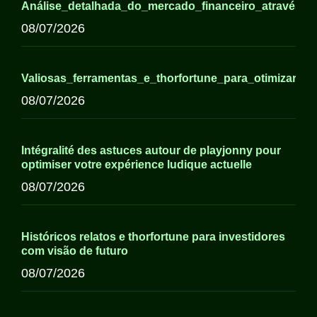
Análise_detalhada_do_mercado_financeiro_através_d
08/07/2026
Valiosas_ferramentas_e_thorfortune_para_otimizar_s
08/07/2026
Intégralité des astuces autour de playjonny pour
optimiser votre expérience ludique actuelle
08/07/2026
Históricos relatos e thorfortune para investidores
com visão de futuro
08/07/2026