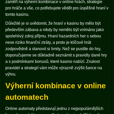
zaměří na výherní kombinace v online hrách, strategie
pro hráče a vše, co potřebujete vědět pro úspěšné hraní v
tomto kasinu.
Důležité je si uvědomit, že hraní v kasinu by mělo být
především zábava a nikdy by nemělo být vnímáno jako
spolehlivý zdroj příjmu. Hraní hazardních her s sebou
nese riziko finanční ztráty, a proto je klíčové hrát
zodpovědně a stanovit si limity. Než se pustíte do hry,
doporučujeme se důkladně seznámit s pravidly dané hry
a s podmínkami bonusů, které kasino nabízí. Znalost
pravidel a strategií vám může výrazně zvýšit šance na
výhru.
Výherní kombinace v online
automatech
Online automaty představují jednu z nejpopulárnějších