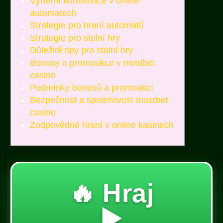
Výherní kombinace v online
automatech
Strategie pro hraní automatů
Strategie pro stolní hry
Důležité tipy pro stolní hry
Bonusy a promoakce v mostbet
casino
Podmínky bonusů a promoakcí
Bezpečnost a spolehlivost mostbet
casino
Zodpovědné hraní v online kasinech
🔥 Hraj
▶️