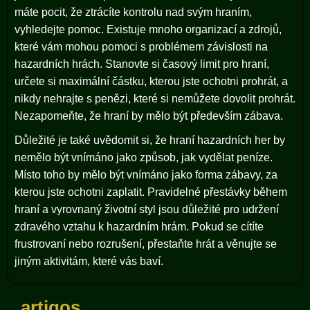
máte pocit, že ztrácíte kontrolu nad svým hraním,
vyhledejte pomoc. Existuje mnoho organizací a zdrojů,
které vám mohou pomoci s problémem závislosti na
hazardních hrách. Stanovte si časový limit pro hraní,
určete si maximální částku, kterou jste ochotni prohrát, a
nikdy nehrajte s penězi, které si nemůžete dovolit prohrát.
Nezapomeňte, že hraní by mělo být především zábava.
Důležité je také uvědomit si, že hraní hazardních her by
nemělo být vnímáno jako způsob, jak vydělat peníze.
Místo toho by mělo být vnímáno jako forma zábavy, za
kterou jste ochotni zaplatit. Pravidelné přestávky během
hraní a vyrovnaný životní styl jsou důležité pro udržení
zdravého vztahu k hazardním hrám. Pokud se cítíte
frustrovaní nebo rozrušení, přestaňte hrát a věnujte se
jiným aktivitám, které vás baví.
artigos