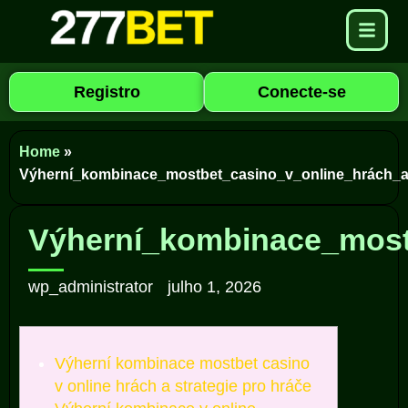
Registro
Conecte-se
Home
»
Výherní_kombinace_mostbet_casino_v_online_hrách_a
Výherní_kombinace_mostb
wp_administrator
julho 1, 2026
Výherní kombinace mostbet casino
v online hrách a strategie pro hráče