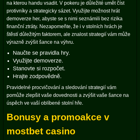
na kterou handu vsadit. V pokeru je důležité umět číst
protivníky a strategicky sázet. Využijte možnost hrát
demoverze her, abyste se s nimi seznámili bez rizika
finanční ztráty. Nezapomeňte, že i v stolních hrách je
štěstí důležitým faktorem, ale znalost strategií vám může
výrazně zvýšit šance na výhru.
Naučte se pravidla hry.
Využijte demoverze.
Stanovte si rozpočet.
Hrajte zodpovědně.
Pravidelné procvičování a sledování strategií vám
pomůže zlepšit vaše dovednosti a zvýšit vaše šance na
úspěch ve vaší oblíbené stolní hře.
Bonusy a promoakce v
mostbet casino